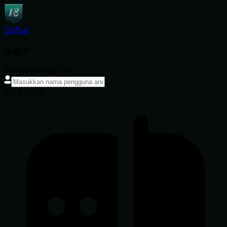
Daftar
login
Nama pengguna
Kata sandi