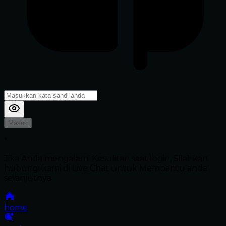
Masuk
*
Jika Anda mengalami Kesulitan saat login, Silahkan
hubungi kami di Live Chat untuk Membantu anda
selanjutnya
home