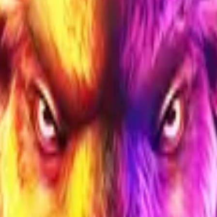
t
ih bijak, 18TOTO menyediakan informasi seputar game
 RTP, volatilitas, dan fitur bonus pada setiap game da
salah satu referensi dalam memilih permainan slot. Den
jangka panjang. Hal ini membuat pemain lebih mudah 
s yang membuat permainan terasa lebih menarik. Fitur s
g lebih dinamis. Dengan banyaknya pilihan fitur, pema