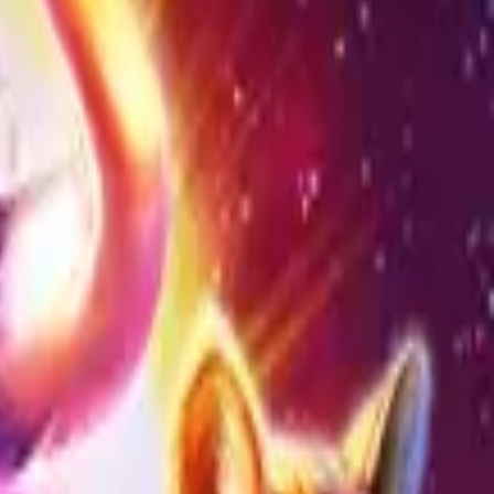
sponsif, pemain dapat menikmati berbagai
game slot
tiap fitur yang tersedia.
uka situs melalui smartphone, tablet, maupun
sa lebih lancar tanpa hambatan yang mengganggu.
ermainan yang mudah dipahami. Pemain dapat
ambah keseruan dalam setiap putaran.