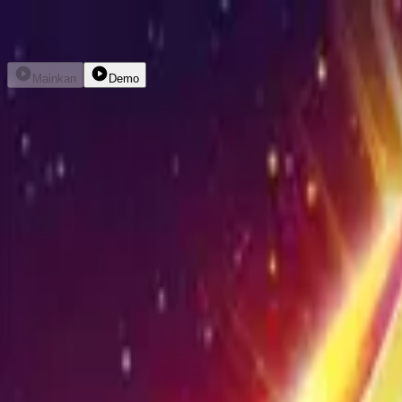
Daftar
Masuk
Mainkan
Demo
Buffalo King Megaways
pragmatic
kembali
18TOTO Link Slot Gacor S
18TOTO
hadir sebagai platform slot online yang mena
modern, tampilan website yang responsif, serta piliha
sensasional dengan akses cepat dan fitur yang mudah
Sebagai platform hiburan online, 18TOTO dirancan
secara rapi agar pemain dapat menemukan fitur pentin
mudah.