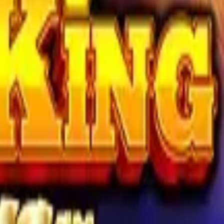
an aktivitas transaksi. Perlindungan data menjadi
 akun dan data transaksi. Dengan dukungan sistem
ndala. Tim support dapat memberikan panduan
dengan akses cepat, pilihan game beragam, sistem