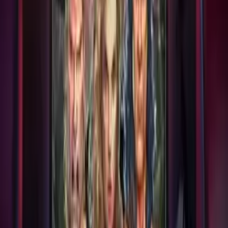
berbagai
game slot populer
tanpa proses yang rumit.
Tampilan yang sederhana juga membuat pengguna
lebih mudah memahami setiap fitur yang tersedia.
Akses Cepat dan Mudah Digunakan
Salah satu keunggulan 18TOTO adalah akses website
yang ringan di berbagai perangkat. Pemain dapat
membuka situs melalui smartphone, tablet, maupun
desktop dengan tampilan yang tetap rapi dan
nyaman digunakan. Hal ini membuat pengalaman
bermain terasa lebih lancar tanpa hambatan yang
mengganggu.
Pilihan Game Slot yang Beragam
18TOTO menyediakan berbagai pilihan game slot
dengan tema menarik, tampilan visual modern, dan
fitur permainan yang mudah dipahami. Pemain dapat