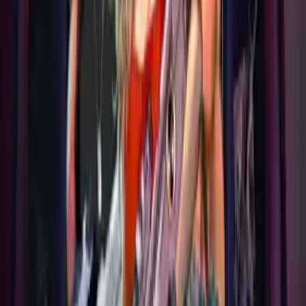
salah satu referensi dalam memilih permainan slot.
Dengan memahami informasi RTP, pemain dapat
melihat gambaran peluang pembayaran dari suatu
game dalam jangka panjang. Hal ini membuat pemain
lebih mudah memilih permainan yang sesuai dengan
strategi dan kenyamanan bermain.
Fitur Bonus yang Menambah Keseruan
Berbagai game slot di 18TOTO menghadirkan fitur
bonus yang membuat permainan terasa lebih
menarik. Fitur seperti free spin, pengali kemenangan,
simbol wild, dan scatter dapat memberikan
pengalaman bermain yang lebih dinamis. Dengan
banyaknya pilihan fitur, pemain bisa memilih game
yang paling sesuai dengan preferensi masing-masing.
Transaksi Mudah dan Praktis di
18TOTO