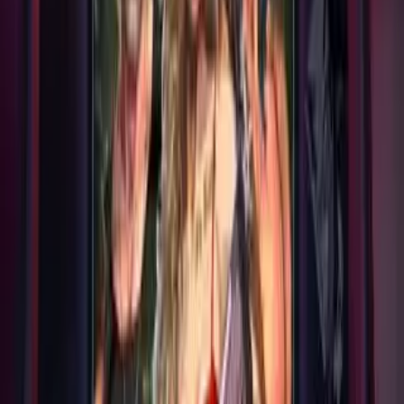
menemukan permainan dengan fitur seperti scatter,
wild, free spin, multiplier, hingga bonus game yang
menambah keseruan dalam setiap putaran.
Informasi Permainan dan RTP
Slot
Untuk membantu pemain memilih permainan
dengan lebih bijak, 18TOTO menyediakan informasi
seputar game slot, fitur permainan, dan pembaruan
data yang dapat digunakan sebagai referensi.
Informasi seperti RTP, volatilitas, dan fitur bonus pada
setiap game dapat membantu pemain menentukan
pilihan permainan sesuai gaya bermain masing-
masing.
RTP Slot Sebagai Referensi Bermain
RTP
atau Return to Player sering digunakan sebagai