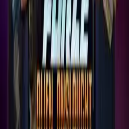
didukung oleh sistem keamanan yang bertujuan
menjaga privasi akun dan data transaksi. Dengan
dukungan sistem yang stabil, pemain dapat
menikmati permainan dan melakukan transaksi
dengan lebih nyaman.
Customer Service Siap Membantu
18TOTO juga menyediakan layanan bantuan
pelanggan yang siap membantu pengguna ketika
mengalami kendala. Tim support dapat memberikan
panduan terkait daftar akun, login,
deposit dana
,
penarikan dana, akses situs, hingga informasi
permainan yang tersedia.
Kesimpulan
18TOTO menjadi pilihan bagi pemain yang mencari
link slot gacor
sensasional paling gampang menang