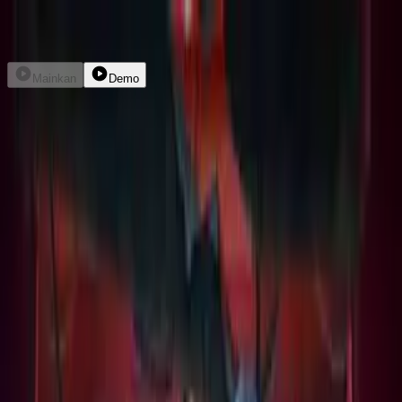
Daftar
Masuk
Mainkan
Demo
Brute Force: Alien Onslaught
nolimitcity
kembali
18TOTO Link Slot Gacor
Sensasional Paling
Gampang Menang Hari
Ini
18TOTO
hadir sebagai platform slot online yang
menawarkan pengalaman bermain lebih seru, praktis,
dan mudah diakses setiap hari. Dengan dukungan
sistem modern, tampilan website yang responsif, serta