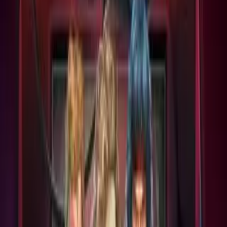
pilihan permainan yang beragam, 18TOTO menjadi
salah satu pilihan bagi pemain yang mencari link slot
gacor sensasional dengan akses cepat dan fitur yang
mudah digunakan.
Sebagai platform hiburan online, 18TOTO dirancang
untuk memberikan kenyamanan bagi pengguna
baru maupun pemain berpengalaman. Setiap menu
disusun secara rapi agar pemain dapat menemukan
fitur penting seperti daftar permainan, informasi
promo, layanan transaksi, hingga bantuan pelanggan
dengan lebih mudah.
Keunggulan 18TOTO Sebagai
Link Slot Gacor Hari Ini
18TOTO dikenal karena menghadirkan akses
permainan yang ringan, cepat, dan stabil. Dengan
sistem yang responsif, pemain dapat menikmati