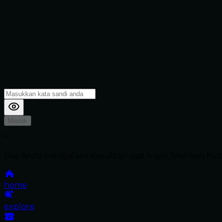
Masuk
*
Jika Anda mengalami Kesulitan saat login, Silahkan h
home
explore