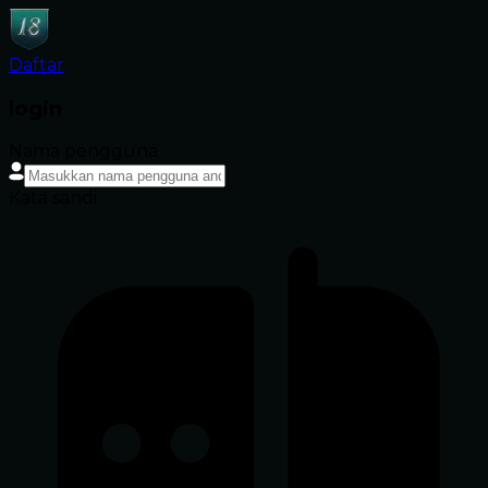
Daftar
login
Nama pengguna
Kata sandi