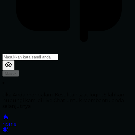
Masuk
*
Jika Anda mengalami Kesulitan saat login, Silahkan
hubungi kami di Live Chat untuk Membantu anda
selanjutnya
home