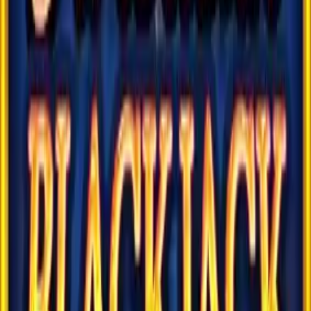
Salah satu fitur yang banyak dicari adalah layanan
deposit pulsa tanpa potongan
. Dengan metode ini,
pemain dapat melakukan transaksi menggunakan
pulsa secara lebih praktis. Sistem tanpa potongan
membuat nominal transaksi lebih maksimal sesuai
ketentuan yang berlaku.
Keamanan dan Kenyamanan
Pengguna
18TOTO memperhatikan kenyamanan pengguna
dengan menyediakan sistem yang mendukung
keamanan akun dan aktivitas transaksi. Perlindungan
data menjadi salah satu bagian penting agar pemain
dapat menggunakan platform dengan lebih tenang.
Sistem Keamanan Berlapis
Setiap aktivitas pengguna di dalam platform