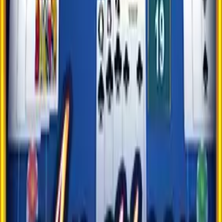
salah satu referensi dalam memilih permainan slot.
Dengan memahami informasi RTP, pemain dapat
melihat gambaran peluang pembayaran dari suatu
game dalam jangka panjang. Hal ini membuat pemain
lebih mudah memilih permainan yang sesuai dengan
strategi dan kenyamanan bermain.
Fitur Bonus yang Menambah Keseruan
Berbagai game slot di 18TOTO menghadirkan fitur
bonus yang membuat permainan terasa lebih
menarik. Fitur seperti free spin, pengali kemenangan,
simbol wild, dan scatter dapat memberikan
pengalaman bermain yang lebih dinamis. Dengan
banyaknya pilihan fitur, pemain bisa memilih game
yang paling sesuai dengan preferensi masing-masing.
Transaksi Mudah dan Praktis di
18TOTO