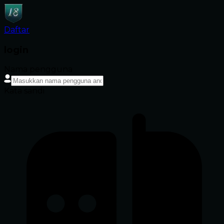
Daftar
login
Nama pengguna
Kata sandi