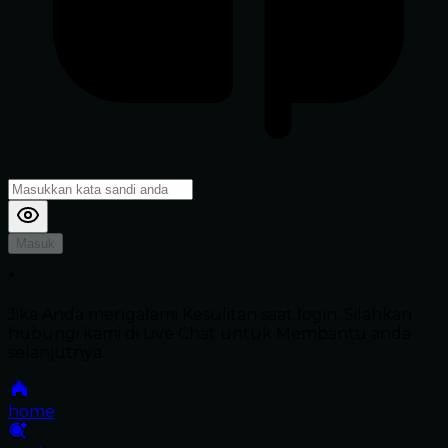
Masuk
*
Jika Anda mengalami Kesulitan saat login, Silahkan
hubungi kami di Live Chat untuk Membantu anda
selanjutnya
home