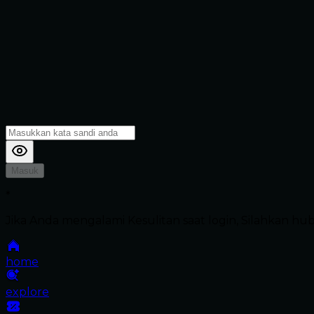
Masuk
*
Jika Anda mengalami Kesulitan saat login, Silahkan h
home
explore