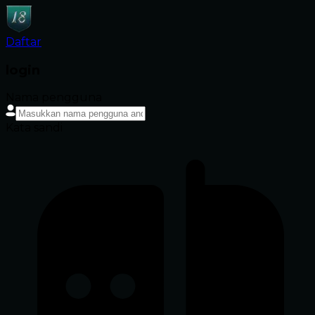
Daftar
login
Nama pengguna
Kata sandi