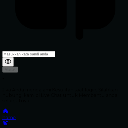
Masuk
*
Jika Anda mengalami Kesulitan saat login, Silahkan
hubungi kami di Live Chat untuk Membantu anda
selanjutnya
home