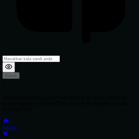
Masuk
*
Jika Anda mengalami Kesulitan saat login, Silahkan
hubungi kami di Live Chat untuk Membantu anda
selanjutnya
home