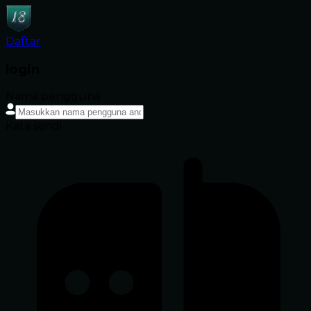
Daftar
login
Nama pengguna
Kata sandi