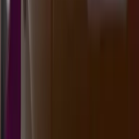
2960
ankarapools
Jumat, 07 Agu
Buka
18.00
17.50
8
1
2
9
NY
2290
newyork 4d