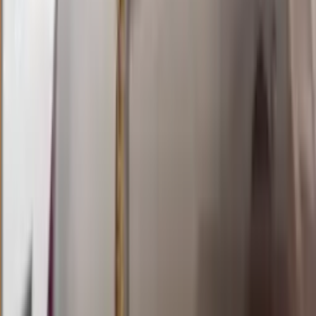
PC
2245
pcso
Jumat, 07 Agu
Buka
20.10
19.35
6
9
6
4
VC
2960
venice lottery