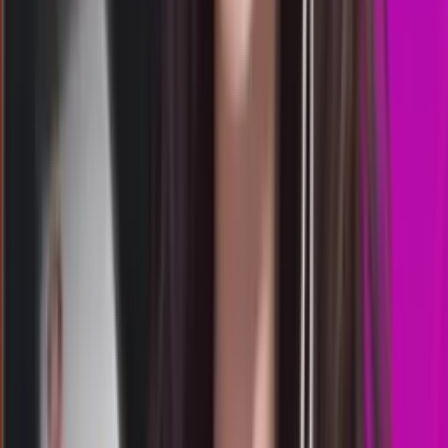
9
0
4
2
TD
1579
tennessee day
Sabtu, 08 Agu
Buka
00.30
00.00
4
9
2
1