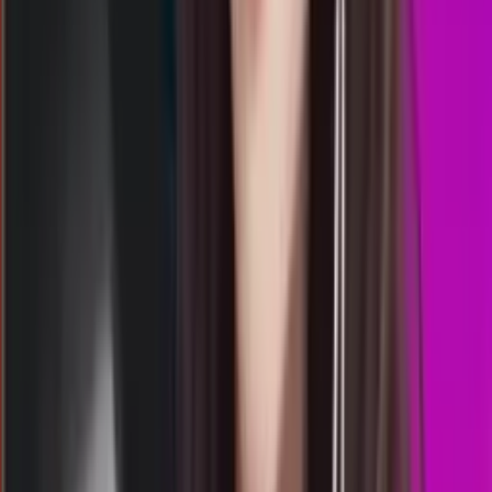
00.21
00.10
4
5
8
7
ID
1840
indiana day
Sabtu, 08 Agu
Buka
00.20
00.10