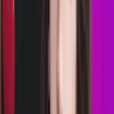
00.45
4
3
6
4
VD
1840
virginia day
Sabtu, 08 Agu
Buka
01.00
00.50
5
8
0