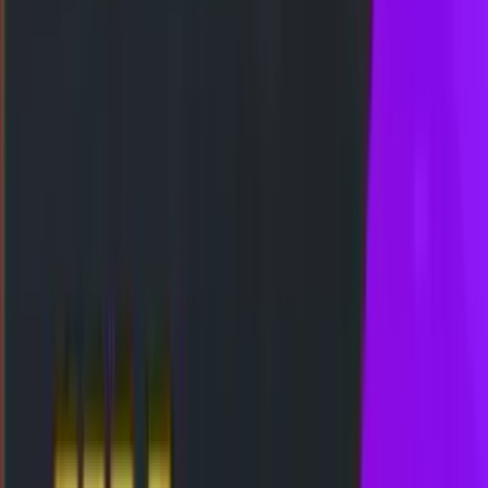
ATIC
CASHBACK SPESIAL - SUPER
CKYSPIN!! RODA BONUS MINGGUAN
BONUS
 APK
BONUS DEPOSIT HARIAN – TO
BACK LIVEGAME
SPECIAL KEMERDEKAAN
LOMBA HARIAN 3D-
REE SPIN 17✘ SPESIAL
ATIC
CASHBACK SPESIAL - SUPER
CKYSPIN!! RODA BONUS MINGGUAN
BONUS
 APK
BONUS DEPOSIT HARIAN – TO
BACK LIVEGAME
Daftar
Login
Daftar