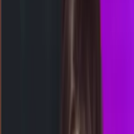
hongkongpools
Jumat, 07 Agu
Buka
23.00
22.45
9
9
4
3
SG
2058
singapore
Jumat, 07 Agu
Buka