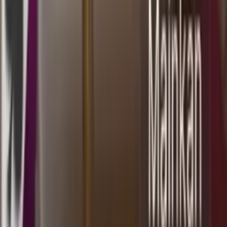
19.00
6
3
0
3
PY
2960
pattaya lottery
Jumat, 07 Agu
Buka
19.00
18.50
1