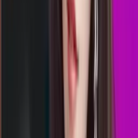
texas day
Sabtu, 08 Agu
Buka
00.30
00.15
0
2
1
8
KM
2961
kentucky midday
Sabtu, 08 Agu
Buka