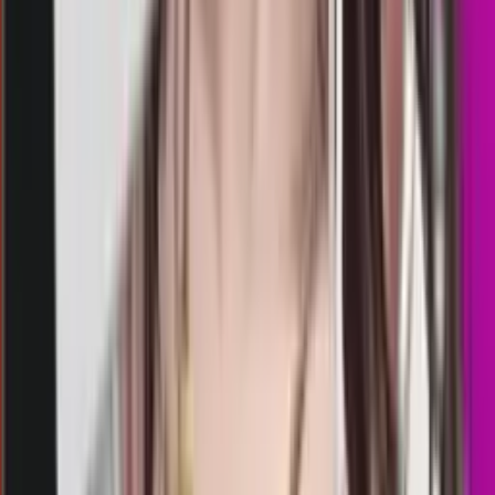
6
3
9
4
TA
1825
totomacau 22:00 wib
Jumat, 07 Agu
Buka
22.15
22.00
9
1
7
8