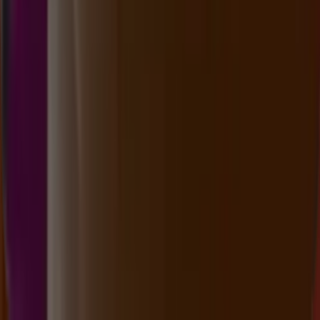
Jumat, 07 Agu
Buka
17.30
17.15
0
0
9
6
PS
2960
paris lottery
Jumat, 07 Agu
Buka
17.00