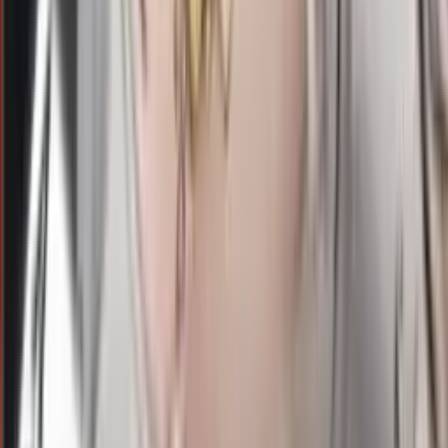
21.00
2
1
4
5
MQ
1793
morocco quatro 21:00 wib
Jumat, 07 Agu
Buka
21.00
20.45