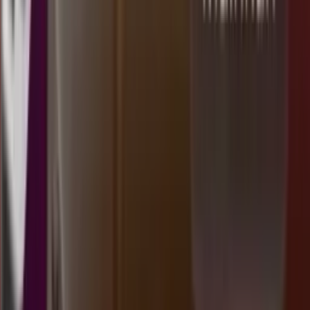
9
6
6
MS
1792
morocco quatro 18:00 wib
Jumat, 07 Agu
Buka
18.00
17.50
9
1
7
4
AP