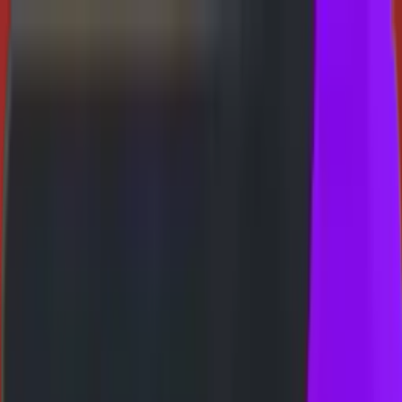
Whatsapp
Telegram
BUKTI WD
SPECIAL KEMERDEKAAN
LOMBA HARIAN 3D-
REE SPIN 17✘ SPESIAL