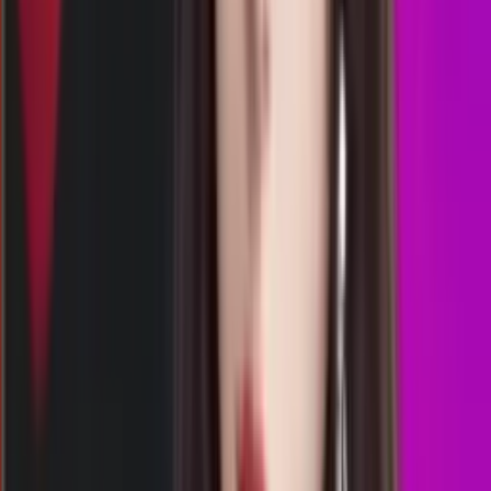
6
FD
1840
florida day
Sabtu, 08 Agu
Buka
00.30
00.15
8
0
0
5
TX
2538